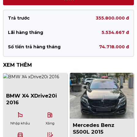
Trả trước
355.800.000 đ
Lãi hàng tháng
5.534.667 đ
Số tiền trả hàng tháng
74.718.000 đ
XEM THÊM
BMW X4 XDrive20i
2016
emoji_flags
local_gas_station
Nhập khẩu
Xăng
Mercedes Benz
S500L 2015
directions_car
edit_road