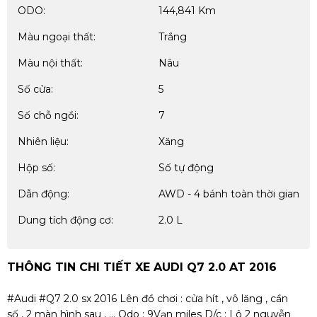
ODO:
144,841 Km
Màu ngoại thất:
Trắng
Màu nội thất:
Nâu
Số cửa:
5
Số chỗ ngồi:
7
Nhiên liệu:
Xăng
Hộp số:
Số tự động
Dẫn động:
AWD - 4 bánh toàn thời gian
Dung tích động cơ:
2.0 L
THÔNG TIN CHI TIẾT XE AUDI Q7 2.0 AT 2016
#Audi #Q7 2.0 sx 2016 Lên đồ chơi : cửa hít , vô lăng , cần
số , 2 màn hình sau , ... Odo : 9Vạn miles D/c : Lô 2 nguyễn