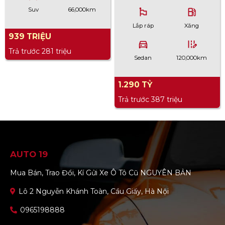
Suv
66,000km
emoji_flags
local_gas_station
Lắp ráp
Xăng
939 TRIỆU
directions_car
edit_road
Trả trước 281 triệu
Sedan
120,000km
1.290 TỶ
Trả trước 387 triệu
AUTO 19
Mua Bán, Trao Đổi, Kí Gửi Xe Ô Tô Cũ NGUYÊN BẢN
Lô 2 Nguyễn Khánh Toàn, Cầu Giấy, Hà Nội
0965198888