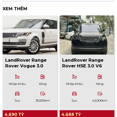
XEM THÊM
LandRover Range
LandRover Range
Rover Vogue 3.0
Rover HSE 3.0 V6
2019
2019
emoji_flags
local_gas_station
emoji_flags
local_gas_station
Nhập khẩu
Xăng
Nhập khẩu
Xăng
directions_car
edit_road
directions_car
edit_road
Suv
35,000km
Suv
42,000km
4.690 TỶ
4.688 TỶ