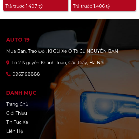
Trả trước 1.407 tỷ
Trả trước 1.406 tỷ
AUTO 19
Mua Bán, Trao Đổi, Kí Gửi Xe Ô Tô Cũ NGUYÊN BẢN
Lô 2 Nguyễn Khánh Toàn, Cầu Giấy, Hà Nội
0965198888
DANH MỤC
Trang Chủ
Giới Thiệu
Tin Tức Xe
Liên Hệ