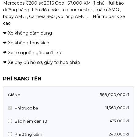
Mercedes C200 sx 2016 Odo : 57.000 KM (1 chủ - full bảo
dưỡng hãng) Lên đồ chơi : Loa burmester , mâm AMG ,
body AMG , Camera 360 , vô lăng AMG ….. Hỗi trợ bank xe
cao
❤ Xe không đâm đụng
❤ Xe không thủy kích
❤ Xe rõ nguồn gốc, xuất xứ
❤ Xe đầy đủ hồ sơ, giấy tờ hợp pháp
PHÍ SANG TÊN
568,000,000 đ
Giá xe
11,360,000 đ
Phí trước bạ
437.000 đ
Bảo hiểm dân sự
240.000 đ
Phí đăng kiểm