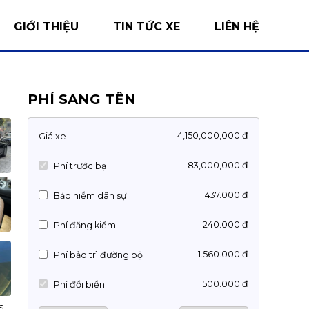
GIỚI THIỆU
TIN TỨC XE
LIÊN HỆ
PHÍ SANG TÊN
4,150,000,000 đ
Giá xe
83,000,000 đ
Phí trước bạ
437.000 đ
Bảo hiểm dân sự
240.000 đ
Phí đăng kiểm
1.560.000 đ
Phí bảo trì đường bộ
500.000 đ
Phí đổi biển