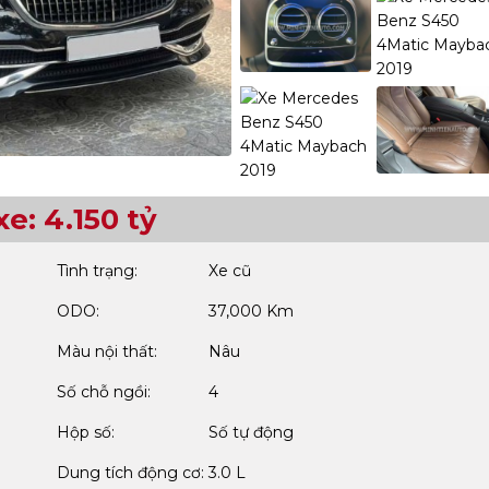
xe: 4.150 tỷ
Tình trạng:
Xe cũ
ODO:
37,000 Km
Màu nội thất:
Nâu
Số chỗ ngồi:
4
Hộp số:
Số tự động
Dung tích động cơ:
3.0 L