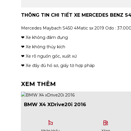
THÔNG TIN CHI TIẾT XE MERCEDES BENZ S
Mercedes Maybach S450 4Matic sx 2019 Odo : 37.000
❤ Xe không đâm đụng
❤ Xe không thủy kích
❤ Xe rõ nguồn gốc, xuất xứ
❤ Xe đầy đủ hồ sơ, giấy tờ hợp pháp
XEM THÊM
BMW X4 XDrive20i 2016
emoji_flags
local_gas_station
Nhập khẩu
Xăng