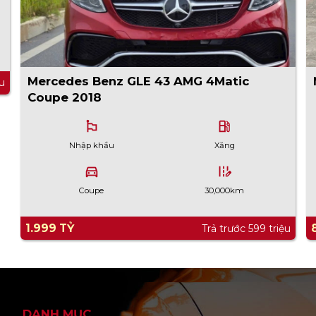
Mercedes Benz GLE 43 AMG 4Matic
ệu
Coupe 2018
emoji_flags
local_gas_station
Nhập khẩu
Xăng
directions_car
edit_road
Coupe
30,000km
1.999 TỶ
Trả trước 599 triệu
DANH MỤC