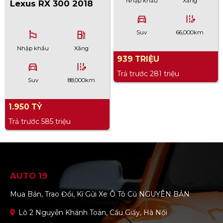
Nhập khẩu
Xăng
Lexus RX 300 2018
directions_car
edit_road
Suv
66,000km
emoji_flags
local_gas_station
Nhập khẩu
Xăng
939 TRIỆU
directions_car
edit_road
Trả trước 281 triệu
Suv
88,000km
1.950 TỶ
Trả trước 585 triệu
AUTO 19
Mua Bán, Trao Đổi, Kí Gửi Xe Ô Tô Cũ NGUYÊN BẢN
Lô 2 Nguyễn Khánh Toàn, Cầu Giấy, Hà Nội