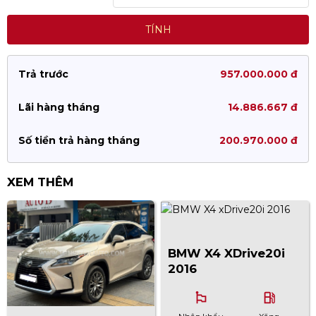
TÍNH
Trả trước
957.000.000 đ
Lãi hàng tháng
14.886.667 đ
Số tiền trả hàng tháng
200.970.000 đ
XEM THÊM
BMW X4 XDrive20i
2016
emoji_flags
local_gas_station