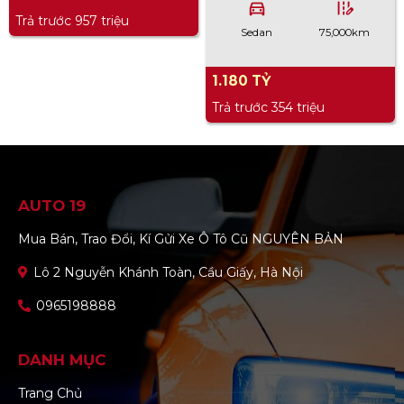
directions_car
edit_road
Trả trước 957 triệu
Sedan
75,000km
1.180 TỶ
Trả trước 354 triệu
AUTO 19
Mua Bán, Trao Đổi, Kí Gửi Xe Ô Tô Cũ NGUYÊN BẢN
Lô 2 Nguyễn Khánh Toàn, Cầu Giấy, Hà Nội
0965198888
DANH MỤC
Trang Chủ