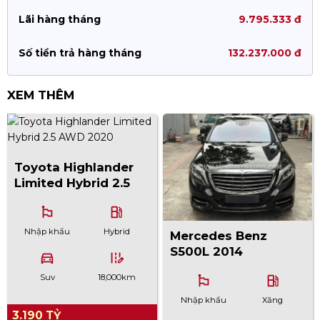
Lãi hàng tháng
9.795.333 đ
Số tiền trả hàng tháng
132.237.000 đ
XEM THÊM
Toyota Highlander
Limited Hybrid 2.5
AWD 2020
emoji_flags
local_gas_station
Nhập khẩu
Hybrid
Mercedes Benz
S500L 2014
directions_car
edit_road
Suv
18,000km
emoji_flags
local_gas_station
Nhập khẩu
Xăng
3.190 TỶ