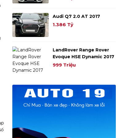
n
Audi Q7 2.0 AT 2017
1.386 Tỷ
g
LandRover Range Rover
Evoque HSE Dynamic 2017
999 Triệu
ạp
số