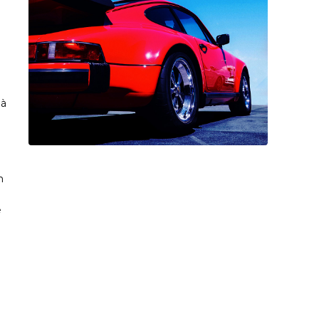
là
h
e