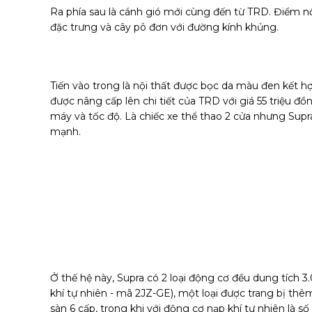
Ra phía sau là cánh gió mới cùng đến từ TRD. Điểm nổ
đặc trưng và cây pô đơn với đường kính khủng.
Tiến vào trong là nội thất được bọc da màu đen kết 
được nâng cấp lên chi tiết của TRD với giá 55 triệu đ
máy và tốc độ. Là chiếc xe thể thao 2 cửa nhưng Supra l
mạnh.
Ở thế hệ này, Supra có 2 loại động cơ đều dung tích 3.0 
khí tự nhiên - mã 2JZ-GE), một loại được trang bị th
sàn 6 cấp, trong khi với động cơ nạp khí tự nhiên là s