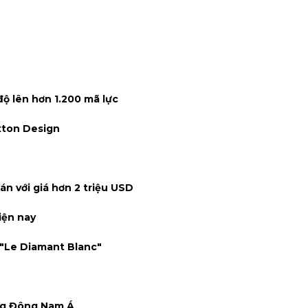
ộ lên hơn 1.200 mã lực
xton Design
án với giá hơn 2 triệu USD
iện nay
 "Le Diamant Blanc"
ờng Đông Nam Á