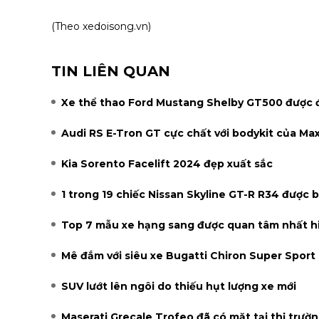
(Theo xedoisong.vn)
TIN LIÊN QUAN
Xe thể thao Ford Mustang Shelby GT500 được đ
Audi RS E-Tron GT cực chất với bodykit của Ma
Kia Sorento Facelift 2024 đẹp xuất sắc
1 trong 19 chiếc Nissan Skyline GT-R R34 được b
Top 7 mẫu xe hạng sang được quan tâm nhất h
Mê đắm với siêu xe Bugatti Chiron Super Sport
SUV lướt lên ngôi do thiếu hụt lượng xe mới
Maserati Grecale Trofeo đã có mặt tại thị trư