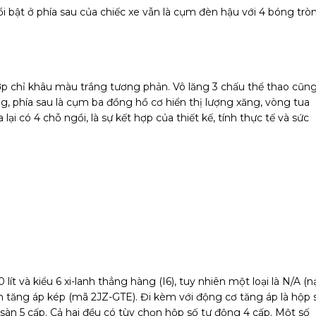
i bật ở phía sau của chiếc xe vẫn là cụm đèn hậu với 4 bóng trò
hợp chỉ khâu màu trắng tương phản. Vô lăng 3 chấu thể thao cũn
ồng, phía sau là cụm ba đồng hồ cơ hiển thị lượng xăng, vòng tua
ại có 4 chỗ ngồi, là sự kết hợp của thiết kế, tính thực tế và sức
lít và kiểu 6 xi-lanh thẳng hàng (I6), tuy nhiên một loại là N/A (n
êm tăng áp kép (mã 2JZ-GTE). Đi kèm với động cơ tăng áp là hộp 
ố sàn 5 cấp. Cả hai đều có tùy chọn hộp số tự động 4 cấp. Một số