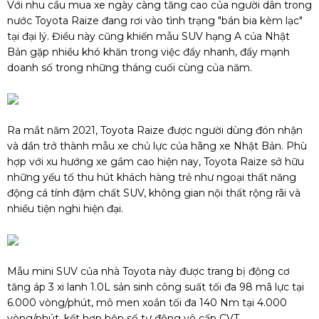
Với nhu cầu mua xe ngày càng tăng cao của người dân trong
nước Toyota Raize đang rơi vào tình trạng "bán bia kèm lạc"
tại đại lý. Điều này cũng khiến mẫu SUV hạng A của Nhật
Bản gặp nhiều khó khăn trong việc đẩy nhanh, đẩy mạnh
doanh số trong những tháng cuối cùng của năm.
Ra mắt năm 2021, Toyota Raize được người dùng đón nhận
và dần trở thành mẫu xe chủ lực của hãng xe Nhật Bản. Phù
hợp với xu hướng xe gầm cao hiện nay, Toyota Raize sở hữu
những yếu tố thu hút khách hàng trẻ như ngoại thất năng
động cá tính đậm chất SUV, không gian nội thất rộng rãi và
nhiều tiện nghi hiện đại.
Mẫu mini SUV của nhà Toyota này được trang bị động cơ
tăng áp 3 xi lanh 1.0L sản sinh công suất tối đa 98 mã lực tại
6.000 vòng/phút, mô men xoắn tối đa 140 Nm tại 4.000
vòng/phút, kết hợp hộp số tự động vô cấp CVT.