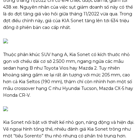
trong tháng 11/2022 chỉ có 614 chiếc được bán ra, giảm tới
438 xe. Nguyên nhân của việc sụt giảm doanh số này có thể
là do đợt tăng giá vào hồi giữa tháng 11/2022 vừa qua. Trong
đợt điều chỉnh này, giá của KIA Sonet tăng lên tới 634 triệu
đồng ở phiên bản cao cấp nhất.
Thuộc phân khúc SUV hạng A, Kia Sonet có kích thước nhỏ
gọn với chiều dài cơ sở 2.500 mm, ngang ngửa các mẫu
sedan hạng B như Toyota Vios hay Mazda 2. Tuy nhiên
khoảng sáng gầm xe lại rất ấn tượng với mức 205 mm, cao
hơn cả Kia Seltos (190 mm), thậm chí còn nhỉnh hơn một số
mẫu crossover hạng C như Hyundai Tucson, Mazda CX-5 hay
Honda CR-V.
Kia Sonet nổi bật với thiết kế nhỏ gọn, năng động và hiện đại.
Về ngoại hình tổng thể, nhiều đánh giá Kia Sonet trông như
một “tiểu Sorento” thu nhỏ nhưng có phần trẻ trung hơn.