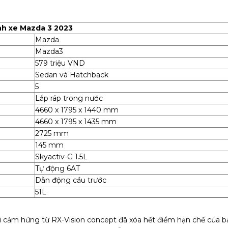
nh xe Mazda 3 2023
Mazda
Mazda3
579 triệu VND
Sedan và Hatchback
5
Lắp ráp trong nước
4660 x 1795 x 1440 mm
4660 x 1795 x 1435 mm
2725 mm
145 mm
Skyactiv-G 1.5L
Tự động 6AT
Dẫn động cầu trước
51L
i cảm hứng từ RX-Vision concept đã xóa hết điểm hạn chế của b