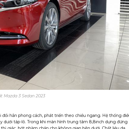
ất Mazda 3 Sedan 2023
hi đổi hẳn phong cách, phát triển theo chiều ngang. Hệ thống điề
y dưới táp-lô. Trong khi màn hình trung tâm 8,8inch dựng đứng
u thị giác, bớt nhàm chán cho không gian bên dưới. Chất liệu da