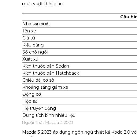
mực vượt thời gian.
Cấu hì
Nhà sản xuất
Tên xe
Giá từ
Kiểu dáng
Số chỗ ngồi
Xuất xứ
Kích thước bản Sedan
Kích thước bản Hatchback
Chiều dài cơ sở
Khoảng sáng gầm xe
Động cơ
Hộp số
Hệ truyền động
Dung tích bình nhiêu liệu
Ngoại Thất Mazda 3 2023
Mazda 3 2023 áp dụng ngôn ngữ thiết kế Kodo 2.0 vớ