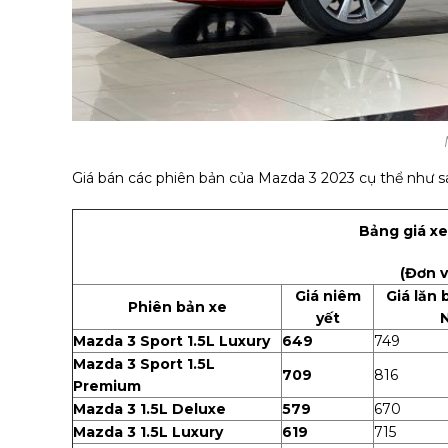
Giá bán các phiên bản của Mazda 3 2023 cụ thể như s
Bảng giá x
(Đơn v
Giá niêm
Giá lăn 
Phiên bản xe
yết
N
Mazda 3 Sport 1.5L Luxury
649
749
Mazda 3 Sport 1.5L
709
816
Premium
Mazda 3 1.5L Deluxe
579
670
Mazda 3 1.5L Luxury
619
715