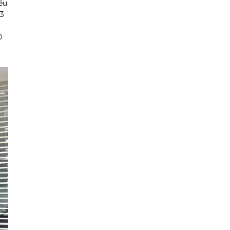
ểu
 3
D