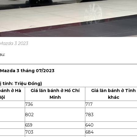
Mazda 3 2023
au:
eMazda 3 tháng 07/2023
ị tính: Triệu Đồng)
bánh ở Hà
Giá lăn bánh ở Hồ Chí
Giá lăn bánh ở Tỉnh
ội
Minh
khác
736
717
802
783
659
640
703
684