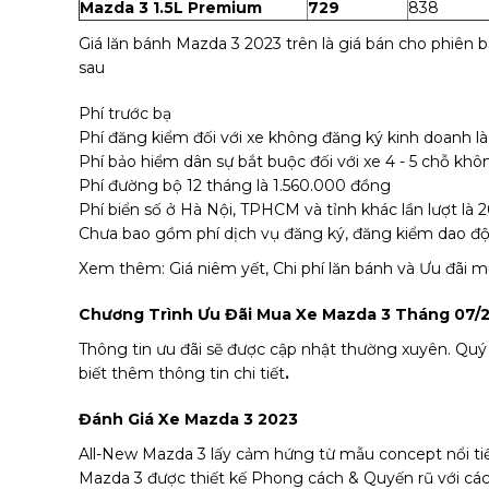
Mazda 3 1.5L Premium
729
838
Giá lăn bánh Mazda 3 2023 trên là giá bán cho phiên 
sau
Phí trước bạ
Phí đăng kiểm đối với xe không đăng ký kinh doanh 
Phí bảo hiểm dân sự bắt buộc đối với xe 4 - 5 chỗ k
Phí đường bộ 12 tháng là 1.560.000 đồng
Phí biển số ở Hà Nội, TPHCM và tỉnh khác lần lượt là 2
Chưa bao gồm phí dịch vụ đăng ký, đăng kiểm dao độ
Xem thêm:
Giá niêm yết, Chi phí lăn bánh và Ưu đãi
Chương Trình Ưu Đãi Mua Xe Mazda 3 Tháng 07/
Thông tin ưu đãi sẽ được cập nhật thường xuyên. Qu
biết thêm thông tin chi tiết
.
Đánh Giá Xe Mazda 3 2023
All-New Mazda 3 lấy cảm hứng từ mẫu concept nổi ti
Mazda 3 được thiết kế Phong cách & Quyến rũ với cá