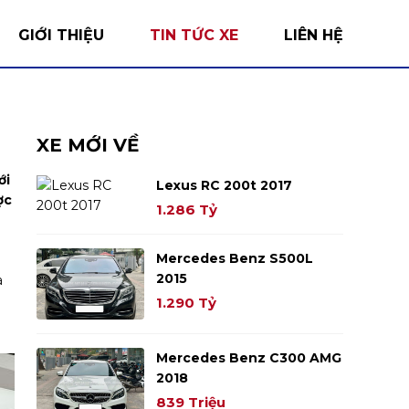
GIỚI THIỆU
TIN TỨC XE
LIÊN HỆ
XE MỚI VỀ
ới
Lexus RC 200t 2017
ợc
1.286 Tỷ
Mercedes Benz S500L
2015
à
1.290 Tỷ
Mercedes Benz C300 AMG
2018
839 Triệu