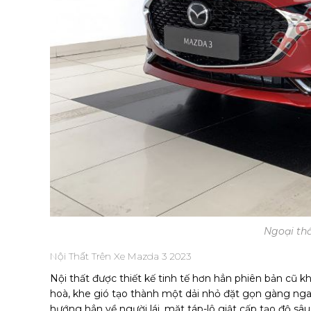
Ngoại th
Nội Thất Trên Xe Mazda 3 2023
Nội thất được thiết kế tinh tế hơn hẳn phiên bản cũ k
hoà, khe gió tạo thành một dải nhỏ đặt gọn gàng nga
hướng hẳn về người lái, mặt táp-lô giật cấp tạo độ sâ