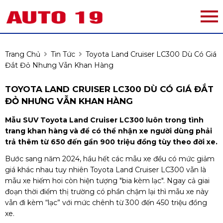
Trang Chủ
Tin Tức
Toyota Land Cruiser LC300 Dù Có Giá
Đắt Đỏ Nhưng Vẫn Khan Hàng
TOYOTA LAND CRUISER LC300 DÙ CÓ GIÁ ĐẮT
ĐỎ NHƯNG VẪN KHAN HÀNG
Mẫu SUV Toyota Land Cruiser LC300 luôn trong tình
trang khan hàng và để có thể nhận xe người dùng phải
trả thêm từ 650 đến gần 900 triệu đồng tùy theo đời xe.
Bước sang năm 2024, hầu hết các mẫu xe đều có mức giảm
giá khác nhau tuy nhiên Toyota Land Cruiser LC300 vẫn là
mẫu xe hiếm hoi còn hiện tượng "bia kèm lạc". Ngay cả giai
đoạn thời điểm thị trường có phần chậm lại thì mẫu xe này
vẫn đi kèm “lạc” với mức chênh từ 300 đến 450 triệu đồng
xe.