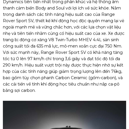
Dynamics tiên tiến nhất trong phân khúc và hệ thống âm
thanh cảm biến Body and Soul với lợi ích về sức khỏe. Nằm
trong danh sách các tính năng hiệu suất cao của Range
Rover Sport SV, thiết kế khí động học độc quyền mang lại vẻ
ngoài mạnh mẽ và vững chắc hơn, với các lựa chọn vật liệu
nhẹ và tiên tiến nhằm củng cố hiệu suất cao của xe. Xe được
trang bị động cơ xăng V8 Twin-Turbo MHEV 4.4L sản sinh
công suất tối đa 635 mã lực, mô-men xoắn cực đại 750 Nm.
Với sức mạnh này, Range Rover Sport SV có khả năng tăng
tốc từ 0 lên 97 km/h chỉ trong 3,6 giây và đạt tốc độ tối đa
290 km/h. Hiệu suất vượt trội này được thực hiện nhờ sự kết
hợp của các tính năng giúp giảm trọng lượng lên đến 76kg,
bao gồm tùy chọn phanh Carbon Ceramic (gốm-carbon), và
các cải tiến về tính khí động học tiêu chuẩn như nắp ca-pô
bằng sợi carbon.