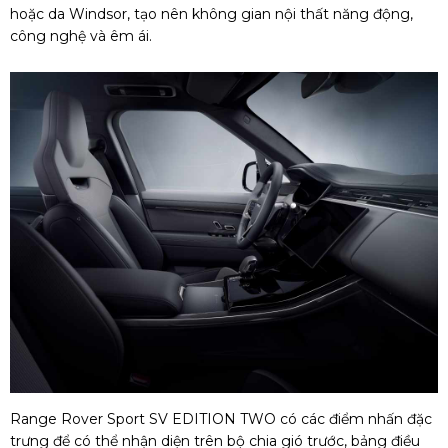
hoặc da Windsor, tạo nên không gian nội thất năng động,
công nghệ và êm ái.
Range Rover Sport SV EDITION TWO có các điểm nhấn đặc
trưng để có thể nhận diện trên bộ chia gió trước, bảng điều