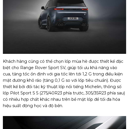
Khách hàng cũng có thể chọn lốp mùa hè được thiết kế đặc
biệt cho Range Rover Sport SV, giúp tối ưu khả năng vào
cua, tăng tốc ổn định với gia tốc lên tới 1,2 G trong điều kiện
mặt đường khô ráo (tăng 0,1 G so với lốp tiêu chuẩn). Được
thiết kế bởi đối tác kỹ thuật lốp nổi tiếng Michelin, thông số
lốp Pilot Sport S 5 (275/40R23 phía trước, 305/35R23 phía sau)
có nhiều hợp chất khác nhau trên bề mặt lốp để tối đa hóa
hiệu suất động học và độ bền.