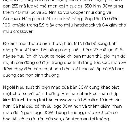
đơn 255 mã lực và mô-men xoắn cực đại 350 Nm. JCW tăng
thêm 40 mã lực và 20 Nm so với Cooper mui cứng và
Aceman. Hãng cho biết xe có khả năng tăng tốc từ 0 đến
100 km/giờ trong 5,9 giây cho mẫu hatchback và 6,4 giây cho
mẫu crossover.
Để làm mọi thứ trở nên thú vị hơn, MINI đã bổ sung tính
năng "boost" tạm thời nâng công suất thêm 27 mã lực. Điều
này sẽ hữu ích khi vượt xe hoặc khi bạn muốn thử giới hạn độ
mạnh của động cơ điện trong quá trình tăng tốc. Các mẫu xe
JCW chạy điện còn có phanh hiệu suất cao và lốp có độ bám
đường cao hơn bình thường.
Ngoài hiệu suất thì diện mạo của bản JCW cũng khác biệt
một chút so với bản thường. Bản hatchback có mâm hợp
kim 18 inch trong khi bản crossover có bộ mâm 19 inch lớn
hơn. Cả hai đều có nhiều logo JCW hơn và thêm điểm nhấn
màu đỏ. Ngoài logo JCW thông thường, mẫu xe 3 cửa có
họa tiết cờ ca rô trên cửa sau, còn Aceman thì không.