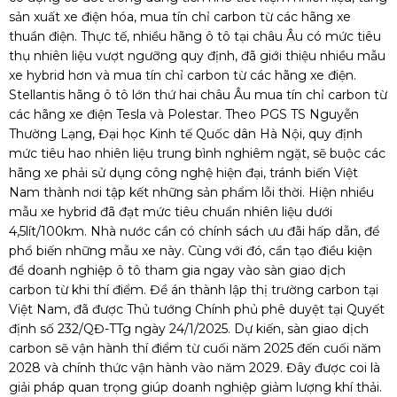
sản xuất xe điện hóa, mua tín chỉ carbon từ các hãng xe
thuần điện. Thực tế, nhiều hãng ô tô tại châu Âu có mức tiêu
thụ nhiên liệu vượt ngưỡng quy định, đã giới thiệu nhiều mẫu
xe hybrid hơn và mua tín chỉ carbon từ các hãng xe điện.
Stellantis hãng ô tô lớn thứ hai châu Âu mua tín chỉ carbon từ
các hãng xe điện Tesla và Polestar. Theo PGS TS Nguyễn
Thường Lạng, Đại học Kinh tế Quốc dân Hà Nội, quy định
mức tiêu hao nhiên liệu trung bình nghiêm ngặt, sẽ buộc các
hãng xe phải sử dụng công nghệ hiện đại, tránh biến Việt
Nam thành nơi tập kết những sản phẩm lỗi thời. Hiện nhiều
mẫu xe hybrid đã đạt mức tiêu chuẩn nhiên liệu dưới
4,5lít/100km. Nhà nước cần có chính sách ưu đãi hấp dẫn, để
phổ biến những mẫu xe này. Cùng với đó, cần tạo điều kiện
để doanh nghiệp ô tô tham gia ngay vào sàn giao dịch
carbon từ khi thí điểm. Đề án thành lập thị trường carbon tại
Việt Nam, đã được Thủ tướng Chính phủ phê duyệt tại Quyết
định số 232/QĐ-TTg ngày 24/1/2025. Dự kiến, sàn giao dịch
carbon sẽ vận hành thí điểm từ cuối năm 2025 đến cuối năm
2028 và chính thức vận hành vào năm 2029. Đây được coi là
giải pháp quan trọng giúp doanh nghiệp giảm lượng khí thải.