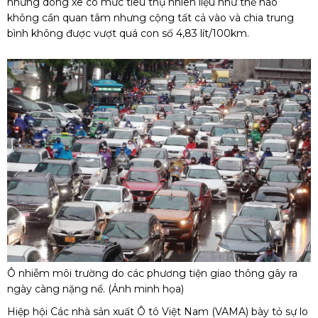
những dòng xe có mức tiêu thụ nhiên liệu như thế nào
không cần quan tâm nhưng cộng tất cả vào và chia trung
bình không được vượt quá con số 4,83 lít/100km.
Ô nhiễm môi trường do các phương tiện giao thông gây ra
ngày càng nặng nề. (Ảnh minh họa)​
Hiệp hội Các nhà sản xuất Ô tô Việt Nam (VAMA) bày tỏ sự lo