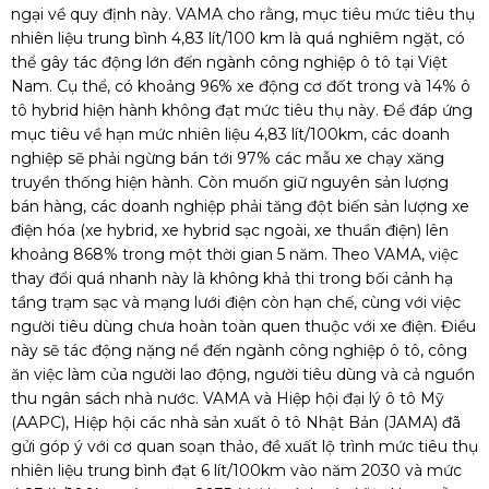
ngại về quy định này. VAMA cho rằng, mục tiêu mức tiêu thụ
nhiên liệu trung bình 4,83 lít/100 km là quá nghiêm ngặt, có
thể gây tác động lớn đến ngành công nghiệp ô tô tại Việt
Nam. Cụ thể, có khoảng 96% xe động cơ đốt trong và 14% ô
tô hybrid hiện hành không đạt mức tiêu thụ này. Để đáp ứng
mục tiêu về hạn mức nhiên liệu 4,83 lít/100km, các doanh
nghiệp sẽ phải ngừng bán tới 97% các mẫu xe chạy xăng
truyền thống hiện hành. Còn muốn giữ nguyên sản lượng
bán hàng, các doanh nghiệp phải tăng đột biến sản lượng
xe
điện
hóa (xe hybrid, xe hybrid sạc ngoài, xe thuần điện) lên
khoảng 868% trong một thời gian 5 năm. Theo VAMA, việc
thay đổi quá nhanh này là không khả thi trong bối cảnh hạ
tầng trạm sạc và mạng lưới điện còn hạn chế, cùng với việc
người tiêu dùng chưa hoàn toàn quen thuộc với xe điện. Điều
này sẽ tác động nặng nề đến ngành công nghiệp ô tô, công
ăn việc làm của người lao động, người tiêu dùng và cả nguồn
thu ngân sách nhà nước. VAMA và Hiệp hội đại lý ô tô Mỹ
(AAPC), Hiệp hội các nhà sản xuất ô tô Nhật Bản (JAMA) đã
gửi góp ý với cơ quan soạn thảo, đề xuất lộ trình mức tiêu thụ
nhiên liệu trung bình đạt 6 lít/100km vào năm 2030 và mức