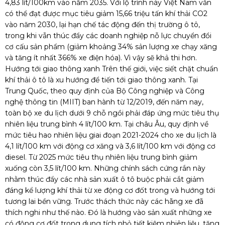
4,83 lít/100km vào năm 2035. Với lộ trình này Việt Nam vẫn
có thể đạt được mục tiêu giảm 15,66 triệu tấn khí thải CO2
vào năm 2030, lại hạn chế tác động đến thị trường ô tô,
trong khi vẫn thúc đẩy các doanh nghiệp nỗ lực chuyển đổi
cơ cấu sản phẩm (giảm khoảng 34% sản lượng xe chạy xăng
và tăng ít nhất 366% xe điện hóa). Vì vậy sẽ khả thi hơn.
Hướng tới giao thông xanh Trên thế giới, việc siết chặt chuẩn
khí thải ô tô là xu hướng để tiến tới giao thông xanh. Tại
Trung Quốc, theo quy định của Bộ Công nghiệp và Công
nghệ thông tin (MIIT) ban hành từ 12/2019, đến năm nay,
toàn bộ xe du lịch dưới 9 chỗ ngồi phải đáp ứng mức tiêu thụ
nhiên liệu trung bình 4 lít/100 km. Tại châu Âu, quy định về
mức tiêu hao nhiên liệu giai đoạn 2021-2024 cho xe du lịch là
4,1 lít/100 km với động cơ xăng và 3,6 lít/100 km với động cơ
diesel. Từ 2025 mức tiêu thụ nhiên liệu trung bình giảm
xuống còn 3,5 lít/100 km. Những chính sách cứng rắn này
nhằm thúc đẩy các nhà sản xuất ô tô buộc phải cắt giảm
đáng kể lượng khí thải từ xe động cơ đốt trong và hướng tới
tương lai bền vững. Trước thách thức này các hãng xe đã
thích nghi như thế nào. Đó là hướng vào sản xuất những xe
có động cơ đốt trong dung tích nhỏ tiết kiệm nhiên liệu, tăng