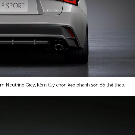
ám Neutrino Gray, kèm tùy chọn kẹp phanh sơn đỏ thể thao.