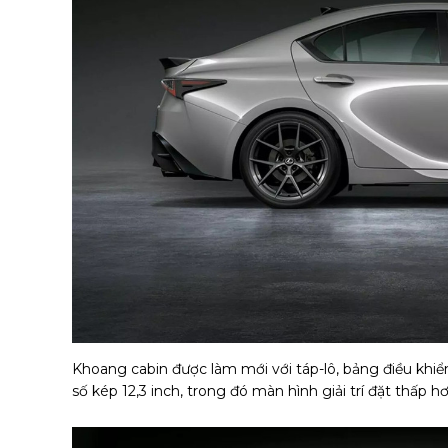
Khoang cabin được làm mới với táp-lô, bảng điều khiển
số kép 12,3 inch, trong đó màn hình giải trí đặt thấp h