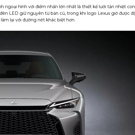
 ngoại hình với điểm nhấn lớn nhất là thiết kế lưới tản nhiệt con
 đèn LED giữ nguyên từ bản cũ, trong khi logo Lexus giờ được đ
làm lại với đường nét khác biệt hơn.