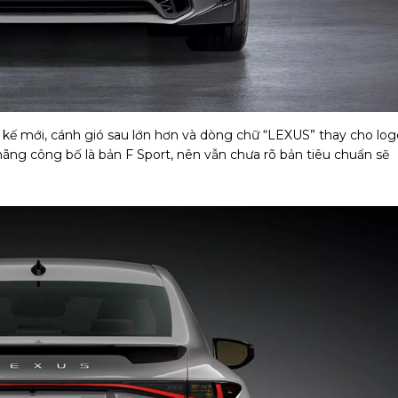
kế mới, cánh gió sau lớn hơn và dòng chữ “LEXUS” thay cho log
ãng công bố là bản F Sport, nên vẫn chưa rõ bản tiêu chuẩn sẽ