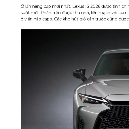
Ở lần nâng cấp mới nhất, Lexus IS 2026 được tinh chỉnh
suốt mới. Phần trên được thu nhỏ, liền mạch với cụm
ở viền nắp capo. Các khe hút gió cản trước cũng được 