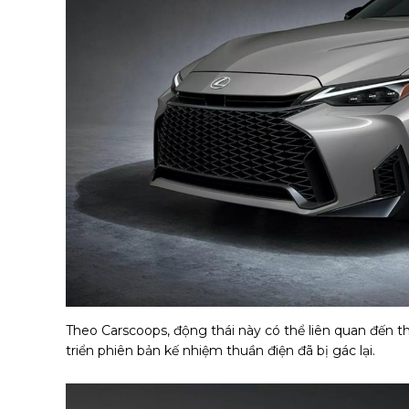
Theo Carscoops, động thái này có thể liên quan đến th
triển phiên bản kế nhiệm thuần điện đã bị gác lại.