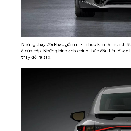
Những thay đổi khác gồm mâm hợp kim 19 inch thiết 
ở cửa cốp. Những hình ảnh chính thức đầu tiên được h
thay đổi ra sao.