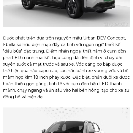
Được phát triển dựa trên nguyên mẫu Urban BEV Concept,
Ebella sở hữu diện mạo đầy cá tính với ngôn ngữ thiết kế
"đầu búa" đặc trưng. Điểm nhấn ngoại thất nằm ở cụm đèn
pha LED mảnh mai kết hợp cùng dải đèn định vị chạy dài
xuyên suốt cả mặt trước và sau xe. Vóc dáng cơ bắp được
thể hiện qua nắp capo cao, các hốc bánh xe vuông vức và bộ
mâm hợp kim 18 inch phay xước. Đặc biệt, phần đuôi xe được
hoàn thiện gọn gàng, tinh tế với cụm đèn hậu LED thanh
mảnh, chạy ngang và ăn sâu vào hai bên hông, tạo cho xe sự
đồng bộ và hiện đại.