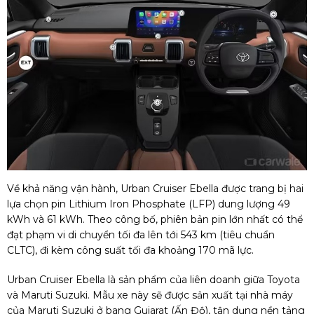
Về khả năng vận hành, Urban Cruiser Ebella được trang bị hai
lựa chọn pin Lithium Iron Phosphate (LFP) dung lượng 49
kWh và 61 kWh. Theo công bố, phiên bản pin lớn nhất có thể
đạt phạm vi di chuyển tối đa lên tới 543 km (tiêu chuẩn
CLTC), đi kèm công suất tối đa khoảng 170 mã lực.
Urban Cruiser Ebella là sản phẩm của liên doanh giữa Toyota
và Maruti Suzuki. Mẫu xe này sẽ được sản xuất tại nhà máy
của Maruti Suzuki ở bang Gujarat (Ấn Độ), tận dụng nền tảng