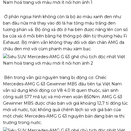
Ở phần ngoại hình không còn là bộ áo màu xanh đen như
ban đầu nữa mà thay vào đó là hai tông màu trắng đen
tương phản và. Bộ ống xả đôi ở hai bên được nâng lên con số
ba cửa xả ở mỗi bên bằng hệ thống pô đến từ thương hiệu Fi
Exhaust. Bộ mâm vẫn không thay đổi với dàn chân AMG đa
chấu đen mờ với cùm phanh màu xám bạc.
Bên trong vẫn giữ nguyên trang bị động cơ. Chiếc
Mercedes-AMG G 63 Gewinner MBS đầu tiên tại Việt Nam
vẫn sử dụng khối động cơ V8 4.0 lít quen thuộc, sản sinh
công suất 577 mã lực và mô-men xoắn 850Nm. AMG G 63
Gewinner MBS được chào bán với giá khoảng 12,7 tỉ đồng lúc
mới về nước, tức không quá chênh lệch so với giá bán của
một chiếc Mercedes-AMG G 63 nguyên bản đang bán ra thị
trường trong nước.