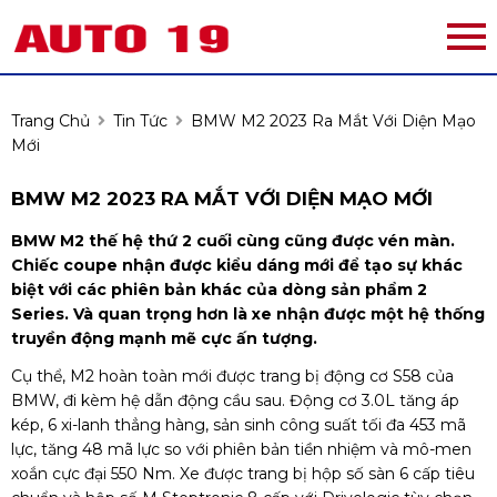
Trang Chủ
Tin Tức
BMW M2 2023 Ra Mắt Với Diện Mạo
Mới
BMW M2 2023 RA MẮT VỚI DIỆN MẠO MỚI
BMW M2 thế hệ thứ 2 cuối cùng cũng được vén màn.
Chiếc coupe nhận được kiểu dáng mới để tạo sự khác
biệt với các phiên bản khác của dòng sản phẩm 2
Series. Và quan trọng hơn là xe nhận được một hệ thống
truyền động mạnh mẽ cực ấn tượng.
Cụ thể, M2 hoàn toàn mới được trang bị động cơ S58 của
BMW, đi kèm hệ dẫn động cầu sau. Động cơ 3.0L tăng áp
kép, 6 xi-lanh thẳng hàng, sản sinh công suất tối đa 453 mã
lực, tăng 48 mã lực so với phiên bản tiền nhiệm và mô-men
xoắn cực đại 550 Nm. Xe được trang bị hộp số sàn 6 cấp tiêu