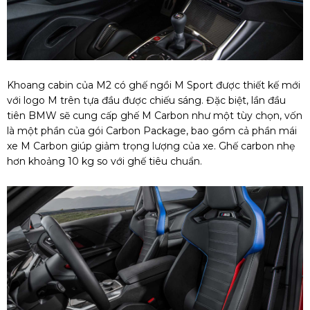
Khoang cabin của M2 có ghế ngồi M Sport được thiết kế mới
với logo M trên tựa đầu được chiếu sáng. Đặc biệt, lần đầu
tiên BMW sẽ cung cấp ghế M Carbon như một tùy chọn, vốn
là một phần của gói Carbon Package, bao gồm cả phần mái
xe M Carbon giúp giảm trọng lượng của xe. Ghế carbon nhẹ
hơn khoảng 10 kg so với ghế tiêu chuẩn.